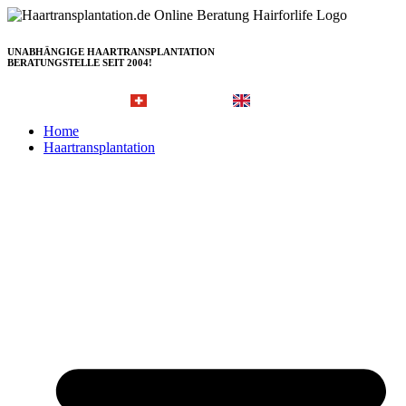
Zum
Inhalt
springen
UNABHÄNGIGE HAARTRANSPLANTATION
BERATUNGSTELLE SEIT 2004!
Hairforlife.ch
Hairforlife-international.com
Home
Haartransplantation