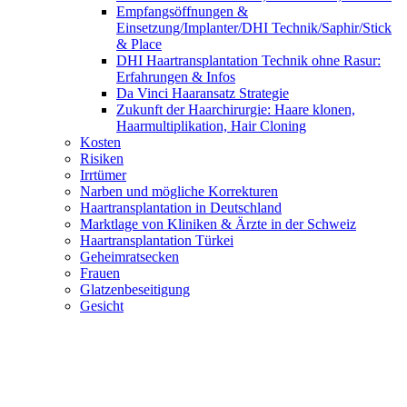
Empfangsöffnungen &
Einsetzung/Implanter/DHI Technik/Saphir/Stick
& Place
DHI Haartransplantation Technik ohne Rasur:
Erfahrungen & Infos
Da Vinci Haaransatz Strategie
Zukunft der Haarchirurgie: Haare klonen,
Haarmultiplikation, Hair Cloning
Kosten
Risiken
Irrtümer
Narben und mögliche Korrekturen
Haartransplantation in Deutschland
Marktlage von Kliniken & Ärzte in der Schweiz
Haartransplantation Türkei
Geheimratsecken
Frauen
Glatzenbeseitigung
Gesicht