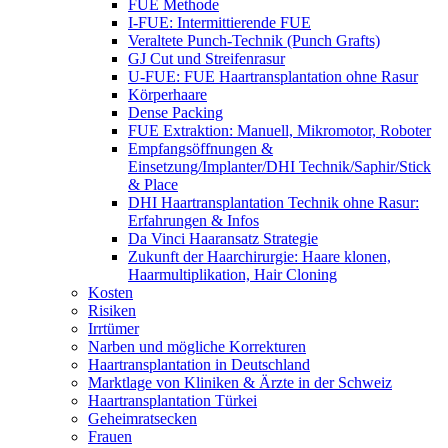
FUE Methode
I-FUE: Intermittierende FUE
Veraltete Punch-Technik (Punch Grafts)
GJ Cut und Streifenrasur
U-FUE: FUE Haartransplantation ohne Rasur
Körperhaare
Dense Packing
FUE Extraktion: Manuell, Mikromotor, Roboter
Empfangsöffnungen &
Einsetzung/Implanter/DHI Technik/Saphir/Stick
& Place
DHI Haartransplantation Technik ohne Rasur:
Erfahrungen & Infos
Da Vinci Haaransatz Strategie
Zukunft der Haarchirurgie: Haare klonen,
Haarmultiplikation, Hair Cloning
Kosten
Risiken
Irrtümer
Narben und mögliche Korrekturen
Haartransplantation in Deutschland
Marktlage von Kliniken & Ärzte in der Schweiz
Haartransplantation Türkei
Geheimratsecken
Frauen