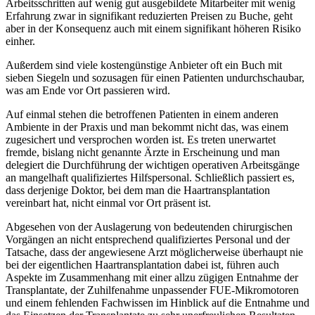
Arbeitsschritten auf wenig gut ausgebildete Mitarbeiter mit wenig
Erfahrung zwar in signifikant reduzierten Preisen zu Buche, geht
aber in der Konsequenz auch mit einem signifikant höheren Risiko
einher.
Außerdem sind viele kostengünstige Anbieter oft ein Buch mit
sieben Siegeln und sozusagen für einen Patienten undurchschaubar,
was am Ende vor Ort passieren wird.
Auf einmal stehen die betroffenen Patienten in einem anderen
Ambiente in der Praxis und man bekommt nicht das, was einem
zugesichert und versprochen worden ist. Es treten unerwartet
fremde, bislang nicht genannte Ärzte in Erscheinung und man
delegiert die Durchführung der wichtigen operativen Arbeitsgänge
an mangelhaft qualifiziertes Hilfspersonal. Schließlich passiert es,
dass derjenige Doktor, bei dem man die Haartransplantation
vereinbart hat, nicht einmal vor Ort präsent ist.
Abgesehen von der Auslagerung von bedeutenden chirurgischen
Vorgängen an nicht entsprechend qualifiziertes Personal und der
Tatsache, dass der angewiesene Arzt möglicherweise überhaupt nie
bei der eigentlichen Haartransplantation dabei ist, führen auch
Aspekte im Zusammenhang mit einer allzu zügigen Entnahme der
Transplantate, der Zuhilfenahme unpassender FUE-Mikromotoren
und einem fehlenden Fachwissen im Hinblick auf die Entnahme und