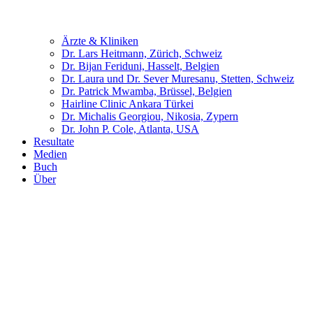
Ärzte & Kliniken
Dr. Lars Heitmann, Zürich, Schweiz
Dr. Bijan Feriduni, Hasselt, Belgien
Dr. Laura und Dr. Sever Muresanu, Stetten, Schweiz
Dr. Patrick Mwamba, Brüssel, Belgien
Hairline Clinic Ankara Türkei
Dr. Michalis Georgiou, Nikosia, Zypern
Dr. John P. Cole, Atlanta, USA
Resultate
Medien
Buch
Über