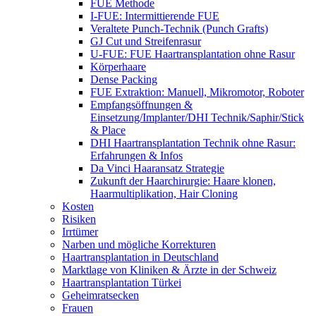
FUE Methode
I-FUE: Intermittierende FUE
Veraltete Punch-Technik (Punch Grafts)
GJ Cut und Streifenrasur
U-FUE: FUE Haartransplantation ohne Rasur
Körperhaare
Dense Packing
FUE Extraktion: Manuell, Mikromotor, Roboter
Empfangsöffnungen &
Einsetzung/Implanter/DHI Technik/Saphir/Stick
& Place
DHI Haartransplantation Technik ohne Rasur:
Erfahrungen & Infos
Da Vinci Haaransatz Strategie
Zukunft der Haarchirurgie: Haare klonen,
Haarmultiplikation, Hair Cloning
Kosten
Risiken
Irrtümer
Narben und mögliche Korrekturen
Haartransplantation in Deutschland
Marktlage von Kliniken & Ärzte in der Schweiz
Haartransplantation Türkei
Geheimratsecken
Frauen