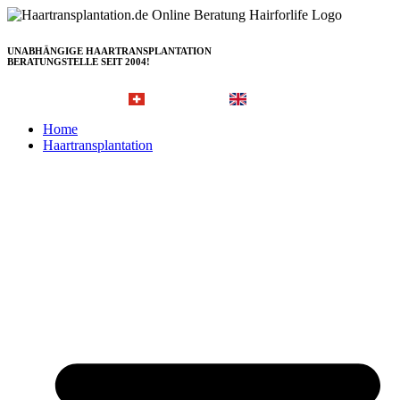
Zum
Inhalt
springen
UNABHÄNGIGE HAARTRANSPLANTATION
BERATUNGSTELLE SEIT 2004!
Hairforlife.ch
Hairforlife-international.com
Home
Haartransplantation