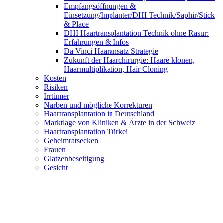
Empfangsöffnungen &
Einsetzung/Implanter/DHI Technik/Saphir/Stick
& Place
DHI Haartransplantation Technik ohne Rasur:
Erfahrungen & Infos
Da Vinci Haaransatz Strategie
Zukunft der Haarchirurgie: Haare klonen,
Haarmultiplikation, Hair Cloning
Kosten
Risiken
Irrtümer
Narben und mögliche Korrekturen
Haartransplantation in Deutschland
Marktlage von Kliniken & Ärzte in der Schweiz
Haartransplantation Türkei
Geheimratsecken
Frauen
Glatzenbeseitigung
Gesicht