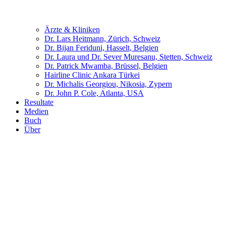
Ärzte & Kliniken
Dr. Lars Heitmann, Zürich, Schweiz
Dr. Bijan Feriduni, Hasselt, Belgien
Dr. Laura und Dr. Sever Muresanu, Stetten, Schweiz
Dr. Patrick Mwamba, Brüssel, Belgien
Hairline Clinic Ankara Türkei
Dr. Michalis Georgiou, Nikosia, Zypern
Dr. John P. Cole, Atlanta, USA
Resultate
Medien
Buch
Über