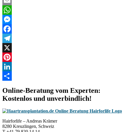
Email
WhatsApp
Messenger
Facebook
Telegram
X
Pinterest
LinkedIn
Teilen
Online-Beratung vom Experten:
Kostenlos und unverbindlich!
Hairforlife – Andreas Krämer
8280 Kreuzlingen, Schweiz
T +41 79 820 14 14