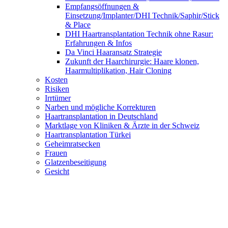
Empfangsöffnungen &
Einsetzung/Implanter/DHI Technik/Saphir/Stick
& Place
DHI Haartransplantation Technik ohne Rasur:
Erfahrungen & Infos
Da Vinci Haaransatz Strategie
Zukunft der Haarchirurgie: Haare klonen,
Haarmultiplikation, Hair Cloning
Kosten
Risiken
Irrtümer
Narben und mögliche Korrekturen
Haartransplantation in Deutschland
Marktlage von Kliniken & Ärzte in der Schweiz
Haartransplantation Türkei
Geheimratsecken
Frauen
Glatzenbeseitigung
Gesicht