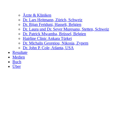
Ärzte & Kliniken
Dr. Lars Heitmann, Zürich, Schweiz
Dr. Bijan Feriduni, Hasselt, Belgien
Dr. Laura und Dr. Sever Muresanu, Stetten, Schweiz
Dr. Patrick Mwamba, Brüssel, Belgien
Hairline Clinic Ankara Türkei
Dr. Michalis Georgiou, Nikosia, Zypern
Dr. John P. Cole, Atlanta, USA
Resultate
Medien
Buch
Über