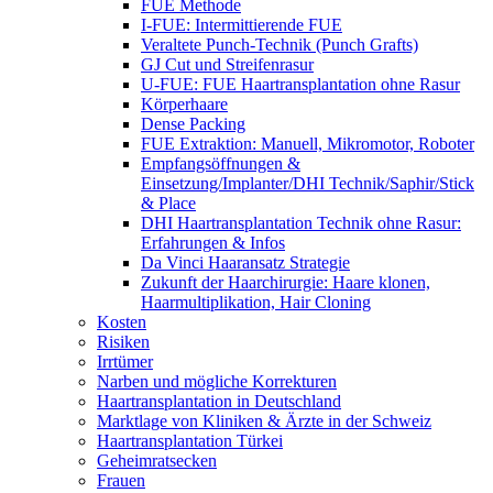
FUE Methode
I-FUE: Intermittierende FUE
Veraltete Punch-Technik (Punch Grafts)
GJ Cut und Streifenrasur
U-FUE: FUE Haartransplantation ohne Rasur
Körperhaare
Dense Packing
FUE Extraktion: Manuell, Mikromotor, Roboter
Empfangsöffnungen &
Einsetzung/Implanter/DHI Technik/Saphir/Stick
& Place
DHI Haartransplantation Technik ohne Rasur:
Erfahrungen & Infos
Da Vinci Haaransatz Strategie
Zukunft der Haarchirurgie: Haare klonen,
Haarmultiplikation, Hair Cloning
Kosten
Risiken
Irrtümer
Narben und mögliche Korrekturen
Haartransplantation in Deutschland
Marktlage von Kliniken & Ärzte in der Schweiz
Haartransplantation Türkei
Geheimratsecken
Frauen