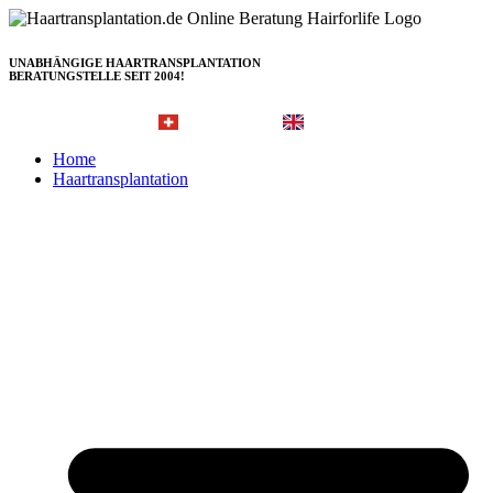
Zum
Inhalt
springen
UNABHÄNGIGE HAARTRANSPLANTATION
BERATUNGSTELLE SEIT 2004!
Hairforlife.ch
Hairforlife-international.com
Home
Haartransplantation