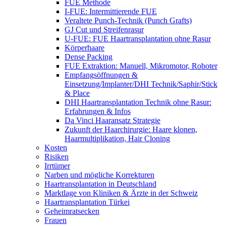
FUE Methode
I-FUE: Intermittierende FUE
Veraltete Punch-Technik (Punch Grafts)
GJ Cut und Streifenrasur
U-FUE: FUE Haartransplantation ohne Rasur
Körperhaare
Dense Packing
FUE Extraktion: Manuell, Mikromotor, Roboter
Empfangsöffnungen &
Einsetzung/Implanter/DHI Technik/Saphir/Stick
& Place
DHI Haartransplantation Technik ohne Rasur:
Erfahrungen & Infos
Da Vinci Haaransatz Strategie
Zukunft der Haarchirurgie: Haare klonen,
Haarmultiplikation, Hair Cloning
Kosten
Risiken
Irrtümer
Narben und mögliche Korrekturen
Haartransplantation in Deutschland
Marktlage von Kliniken & Ärzte in der Schweiz
Haartransplantation Türkei
Geheimratsecken
Frauen