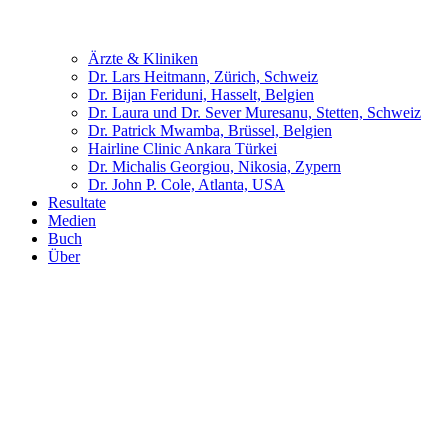
Ärzte & Kliniken
Dr. Lars Heitmann, Zürich, Schweiz
Dr. Bijan Feriduni, Hasselt, Belgien
Dr. Laura und Dr. Sever Muresanu, Stetten, Schweiz
Dr. Patrick Mwamba, Brüssel, Belgien
Hairline Clinic Ankara Türkei
Dr. Michalis Georgiou, Nikosia, Zypern
Dr. John P. Cole, Atlanta, USA
Resultate
Medien
Buch
Über