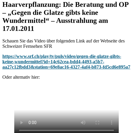
Haarverpflanzung: Die Beratung und OP
– „Gegen die Glatze gibts keine
Wundermittel“ – Ausstrahlung am
17.01.2011
Schauen Sie das Video über folgenden Link auf der Webseite des
Schweizer Fernsehen SFR
https://www.srf.ch/play/tv/puls/video/gegen-die-glatze-gibts-
keine-wundermittel?id=14c62cea-bdd4-4493-a5b7-
aa27c12fbdd3&station=69e8ac16-4327-4af4-b873-fd5cd6e895a7
Oder alternativ hier: