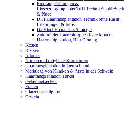
Empfangsöffnungen &
Einsetzung/Implanter/DHI Technik/Saphir/Stick
& Place
DHI Haartransplantation Technik ohne Rasur:
Erfahrungen & Infos
Da Vinci Haaransatz Strategie
Zukunft der Haarchirurgie: Haare klonen,
Haarmultiplikation, Hair Cloning
Kosten
Risiken
Irrtümer
Narben und mögliche Korrekturen
Haartransplantation in Deutschland
Marktlage von Kliniken & Ärzte in der Schweiz
Haartransplantation Türkei
Geheimratsecken
Frauen
Glatzenbeseitigung
Gesicht