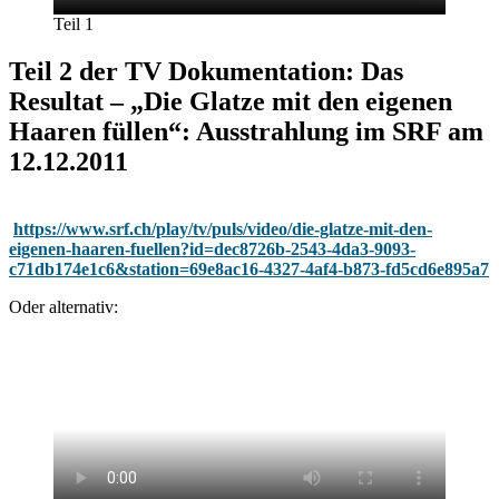
Teil 1
Teil 2 der TV Dokumentation: Das
Resultat – „Die Glatze mit den eigenen
Haaren füllen“: Ausstrahlung im SRF am
12.12.2011
https://www.srf.ch/play/tv/puls/video/die-glatze-mit-den-
eigenen-haaren-fuellen?id=dec8726b-2543-4da3-9093-
c71db174e1c6&station=69e8ac16-4327-4af4-b873-fd5cd6e895a7
Oder alternativ: