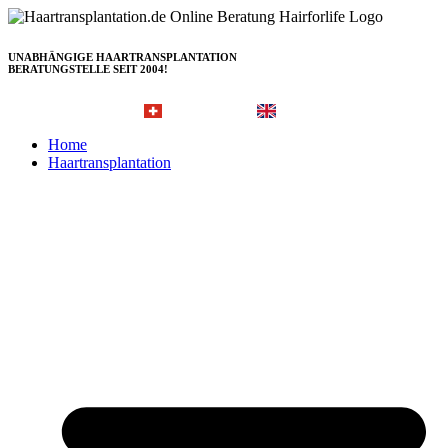
Zum
Inhalt
springen
UNABHÄNGIGE HAARTRANSPLANTATION
BERATUNGSTELLE SEIT 2004!
Hairforlife.ch
Hairforlife-international.com
Home
Haartransplantation