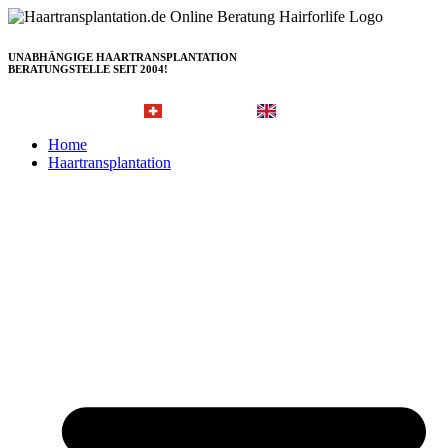
Zum
Inhalt
springen
UNABHÄNGIGE HAARTRANSPLANTATION
BERATUNGSTELLE SEIT 2004!
Hairforlife.ch
Hairforlife-international.com
Home
Haartransplantation