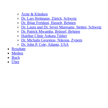
Ärzte & Kliniken
Dr. Lars Heitmann, Zürich, Schweiz
Dr. Bijan Feriduni, Hasselt, Belgien
Dr. Laura und Dr. Sever Muresanu, Stetten, Schweiz
Dr. Patrick Mwamba, Brüssel, Belgien
Hairline Clinic Ankara Türkei
Dr. Michalis Georgiou, Nikosia, Zypern
Dr. John P. Cole, Atlanta, USA
Resultate
Medien
Buch
Über