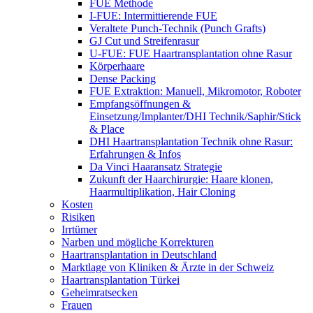
FUE Methode
I-FUE: Intermittierende FUE
Veraltete Punch-Technik (Punch Grafts)
GJ Cut und Streifenrasur
U-FUE: FUE Haartransplantation ohne Rasur
Körperhaare
Dense Packing
FUE Extraktion: Manuell, Mikromotor, Roboter
Empfangsöffnungen &
Einsetzung/Implanter/DHI Technik/Saphir/Stick
& Place
DHI Haartransplantation Technik ohne Rasur:
Erfahrungen & Infos
Da Vinci Haaransatz Strategie
Zukunft der Haarchirurgie: Haare klonen,
Haarmultiplikation, Hair Cloning
Kosten
Risiken
Irrtümer
Narben und mögliche Korrekturen
Haartransplantation in Deutschland
Marktlage von Kliniken & Ärzte in der Schweiz
Haartransplantation Türkei
Geheimratsecken
Frauen