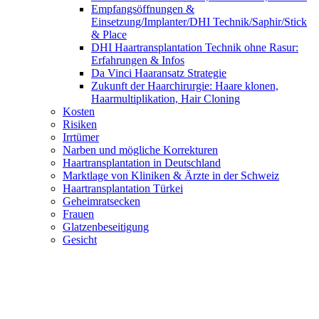
Empfangsöffnungen &
Einsetzung/Implanter/DHI Technik/Saphir/Stick
& Place
DHI Haartransplantation Technik ohne Rasur:
Erfahrungen & Infos
Da Vinci Haaransatz Strategie
Zukunft der Haarchirurgie: Haare klonen,
Haarmultiplikation, Hair Cloning
Kosten
Risiken
Irrtümer
Narben und mögliche Korrekturen
Haartransplantation in Deutschland
Marktlage von Kliniken & Ärzte in der Schweiz
Haartransplantation Türkei
Geheimratsecken
Frauen
Glatzenbeseitigung
Gesicht