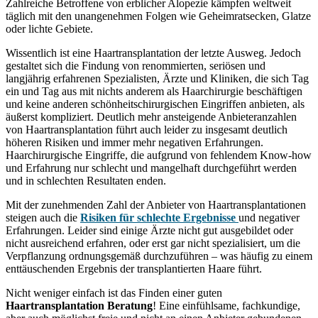
Zahlreiche Betroffene von erblicher Alopezie kämpfen weltweit
täglich mit den unangenehmen Folgen wie Geheimratsecken, Glatze
oder lichte Gebiete.
Wissentlich ist eine Haartransplantation der letzte Ausweg. Jedoch
gestaltet sich die Findung von renommierten, seriösen und
langjährig erfahrenen Spezialisten, Ärzte und Kliniken, die sich Tag
ein und Tag aus mit nichts anderem als Haarchirurgie beschäftigen
und keine anderen schönheitschirurgischen Eingriffen anbieten, als
äußerst kompliziert. Deutlich mehr ansteigende Anbieteranzahlen
von Haartransplantation führt auch leider zu insgesamt deutlich
höheren Risiken und immer mehr negativen Erfahrungen.
Haarchirurgische Eingriffe, die aufgrund von fehlendem Know-how
und Erfahrung nur schlecht und mangelhaft durchgeführt werden
und in schlechten Resultaten enden.
Mit der zunehmenden Zahl der Anbieter von Haartransplantationen
steigen auch die
Risiken für schlechte Ergebnisse
und negativer
Erfahrungen. Leider sind einige Ärzte nicht gut ausgebildet oder
nicht ausreichend erfahren, oder erst gar nicht spezialisiert, um die
Verpflanzung ordnungsgemäß durchzuführen – was häufig zu einem
enttäuschenden Ergebnis der transplantierten Haare führt.
Nicht weniger einfach ist das Finden einer guten
Haartransplantation Beratung
! Eine einfühlsame, fachkundige,