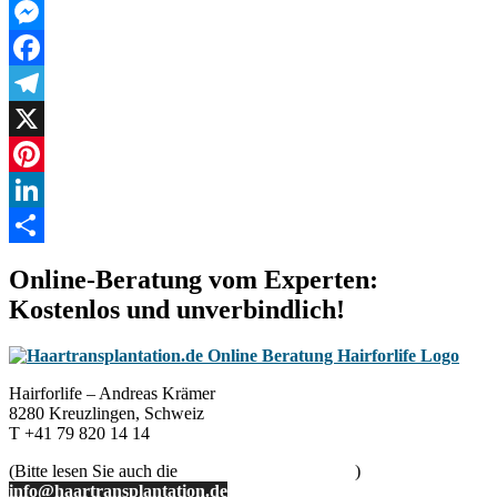
WhatsApp
Messenger
Facebook
Telegram
X
Pinterest
LinkedIn
Teilen
Online-Beratung vom Experten:
Kostenlos und unverbindlich!
Hairforlife – Andreas Krämer
8280 Kreuzlingen, Schweiz
T +41 79 820 14 14
(Bitte lesen Sie auch die
Hinweise der Beratung
)
info@haartransplantation.de