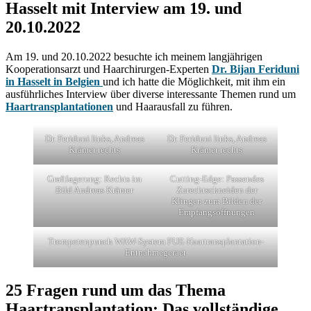
Hasselt mit Interview am 19. und
20.10.2022
Am 19. und 20.10.2022 besuchte ich meinem langjährigen
Kooperationsarzt und Haarchirurgen-Experten
Dr. Bijan Feriduni
in Hasselt in Belgien
und ich hatte die Möglichkeit, mit ihm ein
ausführliches Interview über diverse interessante Themen rund um
Haartransplantationen
und Haarausfall zu führen.
Dr. Feriduni links, Andreas
Dr. Feriduni links, Andreas
Krämer rechts
Krämer rechts
Graftlagerung: Rechts im
Cutting-Edge: Passendes
Bild Andreas Krämer
Zurechtschneiden der
Klingen zum Bilden der
Empfangsöffnungen
Trompetenpunch WAW-System FUE-Haartransplantation-
Entnahmegeraet
25 Fragen rund um das Thema
Haartransplantation: Das vollständige