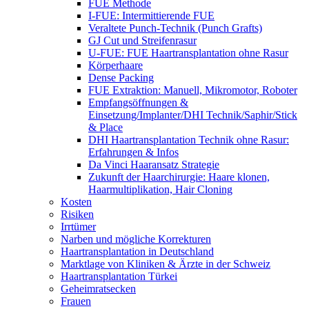
FUE Methode
I-FUE: Intermittierende FUE
Veraltete Punch-Technik (Punch Grafts)
GJ Cut und Streifenrasur
U-FUE: FUE Haartransplantation ohne Rasur
Körperhaare
Dense Packing
FUE Extraktion: Manuell, Mikromotor, Roboter
Empfangsöffnungen &
Einsetzung/Implanter/DHI Technik/Saphir/Stick
& Place
DHI Haartransplantation Technik ohne Rasur:
Erfahrungen & Infos
Da Vinci Haaransatz Strategie
Zukunft der Haarchirurgie: Haare klonen,
Haarmultiplikation, Hair Cloning
Kosten
Risiken
Irrtümer
Narben und mögliche Korrekturen
Haartransplantation in Deutschland
Marktlage von Kliniken & Ärzte in der Schweiz
Haartransplantation Türkei
Geheimratsecken
Frauen