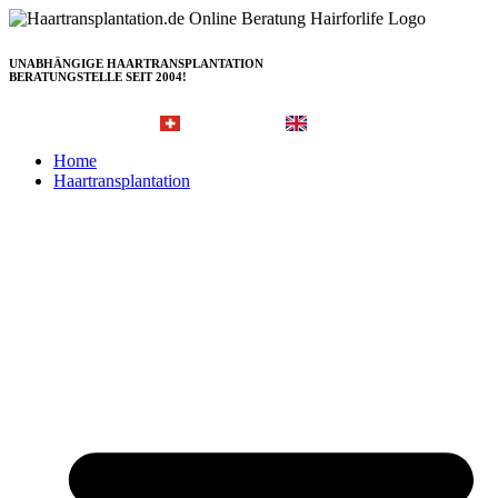
Zum
Inhalt
springen
UNABHÄNGIGE HAARTRANSPLANTATION
BERATUNGSTELLE SEIT 2004!
Hairforlife.ch
Hairforlife-international.com
Home
Haartransplantation