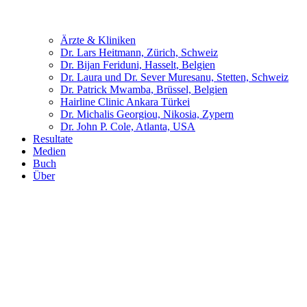
Ärzte & Kliniken
Dr. Lars Heitmann, Zürich, Schweiz
Dr. Bijan Feriduni, Hasselt, Belgien
Dr. Laura und Dr. Sever Muresanu, Stetten, Schweiz
Dr. Patrick Mwamba, Brüssel, Belgien
Hairline Clinic Ankara Türkei
Dr. Michalis Georgiou, Nikosia, Zypern
Dr. John P. Cole, Atlanta, USA
Resultate
Medien
Buch
Über