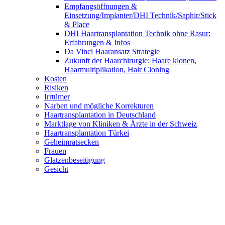
Empfangsöffnungen &
Einsetzung/Implanter/DHI Technik/Saphir/Stick
& Place
DHI Haartransplantation Technik ohne Rasur:
Erfahrungen & Infos
Da Vinci Haaransatz Strategie
Zukunft der Haarchirurgie: Haare klonen,
Haarmultiplikation, Hair Cloning
Kosten
Risiken
Irrtümer
Narben und mögliche Korrekturen
Haartransplantation in Deutschland
Marktlage von Kliniken & Ärzte in der Schweiz
Haartransplantation Türkei
Geheimratsecken
Frauen
Glatzenbeseitigung
Gesicht