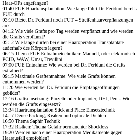
Haar-OPs angefangen?
01:40 FUE Haartransplantation: Wie lange führt Dr. Feriduni bereits
FUE durch
03:10 Bietet Dr. Feriduni noch FUT – Streifenhaarverpflanzungen
an?
04:12 Wie viele Grafts pro Tag werden verpflanzt und wie werden
die Grafts verpflanzt?
05:12 Wie lange dürfen bei einer Haaroperation Transplantate
außerhalb des Körpers lagern?
06:15 Thema FUE Entnahmetechniken: Manuell, oder elektronisch
PCID, WAW, Umar, Trevillini
07:00 FUE Entnahme: Wie werden bei Dr. Feriduni die Grafts
extrahiert?
09:15 Maximale Graftentnahme: Wie viele Grafts können
entnommen werden?
11:20 Wie werden bei Dr. Feriduni die Empfangsöffnungen
gebildet?
12:16 Graftseinsetzung: Pinzette oder Implanter, DHI, Pen – Wie
werden die Grafts eingesetzt?
13:34 Haartransplantation Stick and Place Einsetztechnik
14:17 Dense Packing, Risiken und optimale Dichten
16:50 Thema Saphir Technik
17:32 Risiken: Thema Gefahr permanenter Shockloss
19:20 Werden nach einer Haaroperation Medikamente gegen
Haarausfall empfohlen?