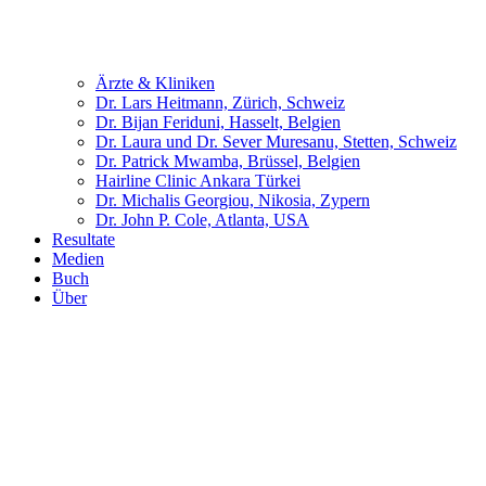
Ärzte & Kliniken
Dr. Lars Heitmann, Zürich, Schweiz
Dr. Bijan Feriduni, Hasselt, Belgien
Dr. Laura und Dr. Sever Muresanu, Stetten, Schweiz
Dr. Patrick Mwamba, Brüssel, Belgien
Hairline Clinic Ankara Türkei
Dr. Michalis Georgiou, Nikosia, Zypern
Dr. John P. Cole, Atlanta, USA
Resultate
Medien
Buch
Über