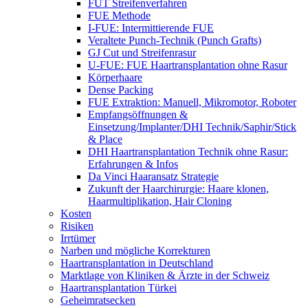
FUT Streifenverfahren
FUE Methode
I-FUE: Intermittierende FUE
Veraltete Punch-Technik (Punch Grafts)
GJ Cut und Streifenrasur
U-FUE: FUE Haartransplantation ohne Rasur
Körperhaare
Dense Packing
FUE Extraktion: Manuell, Mikromotor, Roboter
Empfangsöffnungen &
Einsetzung/Implanter/DHI Technik/Saphir/Stick
& Place
DHI Haartransplantation Technik ohne Rasur:
Erfahrungen & Infos
Da Vinci Haaransatz Strategie
Zukunft der Haarchirurgie: Haare klonen,
Haarmultiplikation, Hair Cloning
Kosten
Risiken
Irrtümer
Narben und mögliche Korrekturen
Haartransplantation in Deutschland
Marktlage von Kliniken & Ärzte in der Schweiz
Haartransplantation Türkei
Geheimratsecken